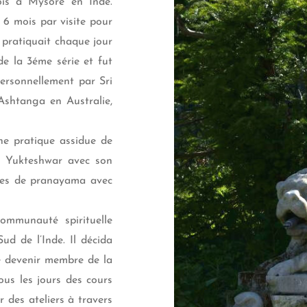
ois à Mysore en Inde.
 6 mois par visite pour
 pratiquait chaque jour
 de la 3éme série et fut
personnellement par Sri
’Ashtanga en Australie,
ne pratique assidue de
i Yukteshwar avec son
udes de pranayama avec
communauté spirituelle
ud de l’Inde. Il décida
e devenir membre de la
us les jours des cours
 des ateliers à travers