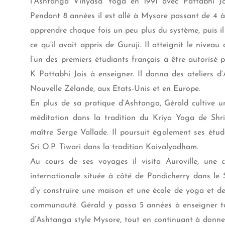
l’Ashtanga Vinyasa Yoga en 1991 avec Pattabhi J
Pendant 8 années il est allé à Mysore passant de 4 à
apprendre chaque fois un peu plus du système, puis il
ce qu’il avait appris de Guruji. Il atteignit le niveau
l’un des premiers étudiants français à être autorisé 
K Pattabhi Jois à enseigner. Il donna des ateliers d
Nouvelle Zélande, aux Etats-Unis et en Europe.
En plus de sa pratique d’Ashtanga, Gérald cultive u
méditation dans la tradition du Kriya Yoga de Shr
maître Serge Vallade. Il poursuit également ses ét
Sri O.P. Tiwari dans la tradition Kaivalyadham.
Au cours de ses voyages il visita Auroville, une 
internationale située à côté de Pondicherry dans le S
d’y construire une maison et une école de yoga et d
communauté. Gérald y passa 5 années à enseigner to
d’Ashtanga style Mysore, tout en continuant à donner