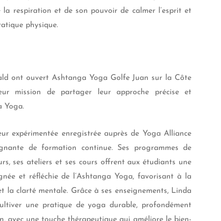
la respiration et de son pouvoir de calmer l’esprit et
ratique physique.
ald ont ouvert Ashtanga Yoga Golfe Juan sur la Côte
leur mission de partager leur approche précise et
a Yoga.
eur expérimentée enregistrée auprès de Yoga Alliance
ignante de formation continue. Ses programmes de
rs, ses ateliers et ses cours offrent aux étudiants une
ignée et réfléchie de l’Ashtanga Yoga, favorisant à la
 et la clarté mentale. Grâce à ses enseignements, Linda
cultiver une pratique de yoga durable, profondément
on, avec une touche thérapeutique qui améliore le bien-