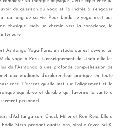
ompléter sa thérapie physique. Cette expérience lui
ouvoir de guérison du yoga et l’a incitée à s’engager
out au long de sa vie. Pour Linda, le yoga n’est pas
ine physique, mais un chemin vers la conscience, la
 intérieure.
rt Ashtanga Yoga Paris, un studio qui est devenu un
té du yoga à Paris. L’enseignement de Linda allie les
elles de l’Ashtanga à une profonde compréhension de
rmet aux étudiants d’explorer leur pratique en toute
onscience. L’accent qu’elle met sur l’alignement et la
ratique équilibrée et durable qui favorise la santé à
issement personnel.
eurs d’Ashtanga sont Chuck Miller et Ron Reid. Elle a
 Eddie Stern pendant quatre ans, ainsi qu’avec Sri K.